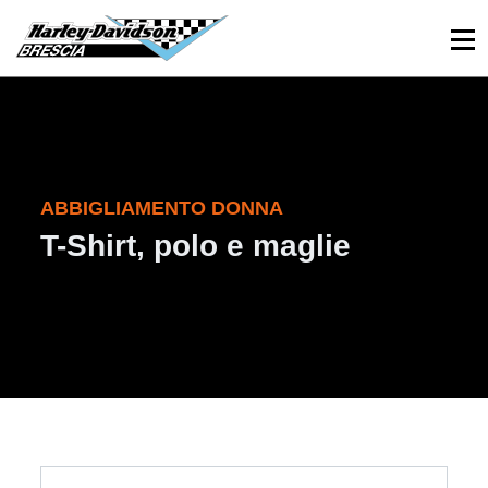
030 3366984
Viale Sant’Eufemia, 26 - Brescia
ABBIGLIAMENTO DONNA
T-Shirt, polo e maglie