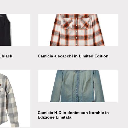
 black
Camicia a scacchi in Limited Edition
Camicia H-D in denim con borchie in
Edizione Limitata