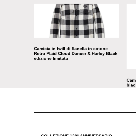
Camicia a scacchi in Limited Edition
Cami
Camicia in twill di flanella in cotone
Retro Plaid Cloud Dancer & Harley Black
edizione limitata
Cami
blac
COLLEZIONE 120° ANNIVERSARIO