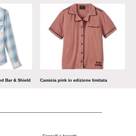
n
ed Bar & Shield
Camicia pink in edizione limitata
Cappelli e berretti