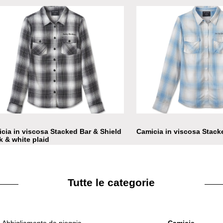
cia denim in Limited Edition
Camicia in Limited Editio
cia in viscosa Stacked Bar & Shield
Camicia in viscosa Stack
k & white plaid
Tutte le categorie
Abbigliamento da pioggia
Camicie