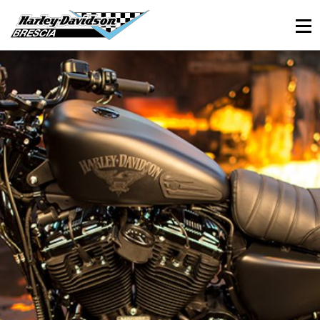
030 3366984
Viale Sant’Eufemia, 26 - Brescia