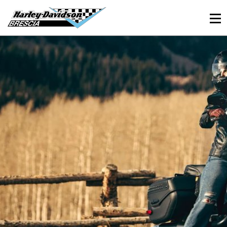
030 3366984
Viale Sant’Eufemia, 26 - Brescia