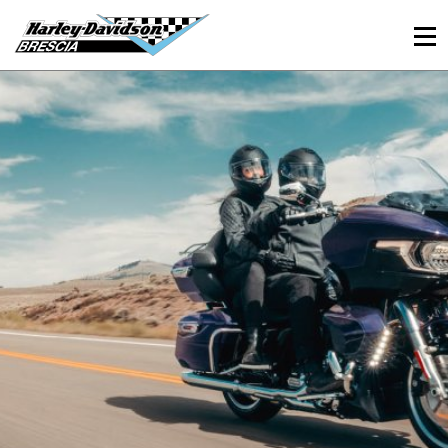
030 3366984
Viale Sant’Eufemia, 26 - Brescia