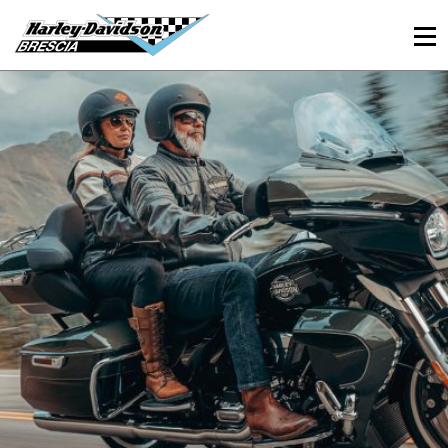
030 3366984
Viale Sant’Eufemia, 26 - Brescia