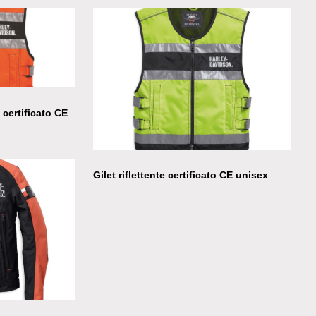
Giubbino denim in Limited Edition
 certificato CE
Gilet riflettente certificato CE unisex