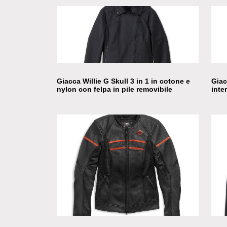
Giubbotto donna in pelle
Giacca Willie G Skull 3 in 1 in cotone e
Giac
nylon con felpa in pile removibile
inte
Giacca in pelle e tessuto Brawler interno
staccabile donna