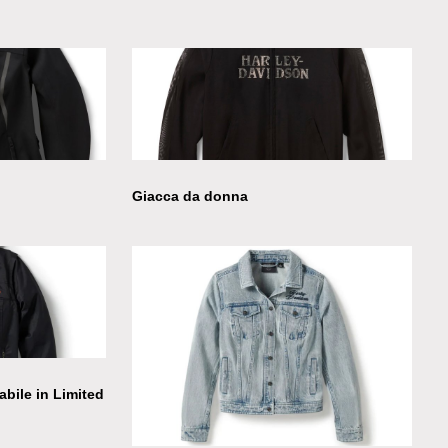
Giacca da donna
abile in Limited