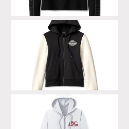
Maglione black con scritta sulle maniche limited
edition
Felpa con zip black white in edizione limitata