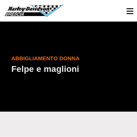
030 3366984
Viale Sant’Eufemia, 26 - Brescia
ABBIGLIAMENTO DONNA
Felpe e maglioni