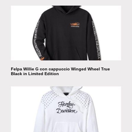
Felpa Willie G con cappuccio Winged Wheel True
Black in Limited Edition