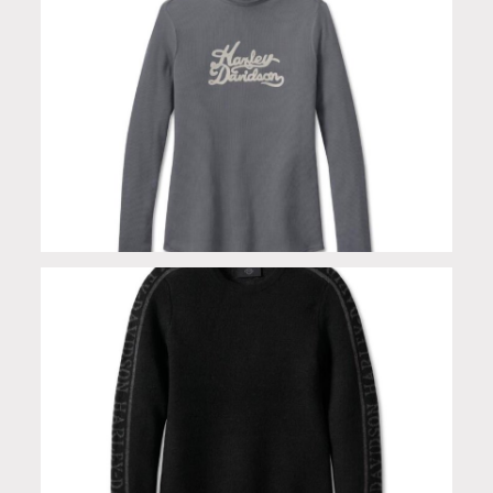
Dolcevita leggero grey in cotone modal spandex