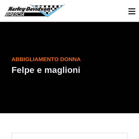
030 3366984
Viale Sant’Eufemia, 26 - Brescia
ABBIGLIAMENTO DONNA
Felpe e maglioni