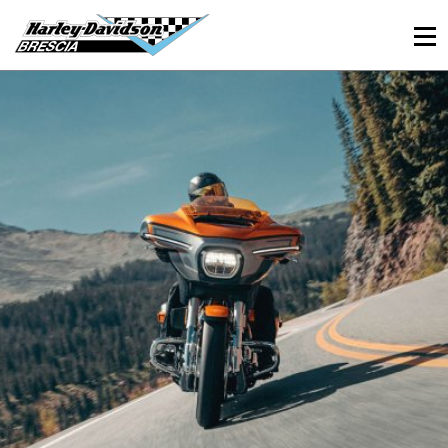
030 3366984
Viale Sant’Eufemia, 26 - Brescia