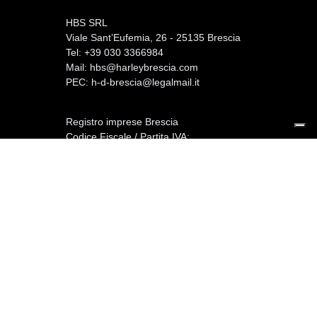
HBS SRL
Viale Sant’Eufemia, 26 - 25135 Brescia
Tel: +39 030 3366984
Mail:
hbs@harleybrescia.com
PEC:
h-d-brescia@legalmail.it
Registro imprese Brescia
Codice Fiscale / Partita IVA:
02830750986
Cap. Soc. € 100.000,00 i.v. - REA BS:
482338
Reclami assicurativi:
www.arbitroassicurativo.org
-
reclami@ca-autobank.com
Soggetto a vigilanza IVASS -
Iscrizione n.
E00382676