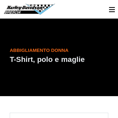
030 3366984
Viale Sant’Eufemia, 26 - Brescia
ABBIGLIAMENTO DONNA
T-Shirt, polo e maglie