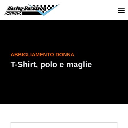
030 3366984
Viale Sant’Eufemia, 26 - Brescia
ABBIGLIAMENTO DONNA
T-Shirt, polo e maglie