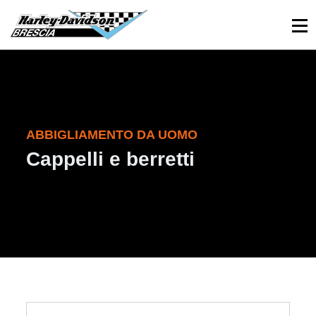
030 3366984
Viale Sant’Eufemia, 26 - Brescia
ABBIGLIAMENTO DA UOMO
Cappelli e berretti