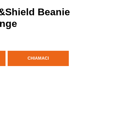
r&Shield Beanie
ange
CHIAMACI