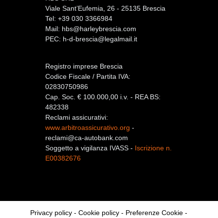
Viale Sant’Eufemia, 26 - 25135 Brescia
Tel: +39 030 3366984
Mail:
hbs@harleybrescia.com
PEC:
h-d-brescia@legalmail.it
Registro imprese Brescia
Codice Fiscale / Partita IVA:
02830750986
Cap. Soc. € 100.000,00 i.v. - REA BS:
482338
Reclami assicurativi:
www.arbitroassicurativo.org
-
reclami@ca-autobank.com
Soggetto a vigilanza IVASS -
Iscrizione n.
E00382676
Privacy policy
-
Cookie policy
-
Preferenze Cookie
-