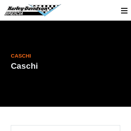
030 3366984
Viale Sant’Eufemia, 26 - Brescia
CASCHI
Caschi