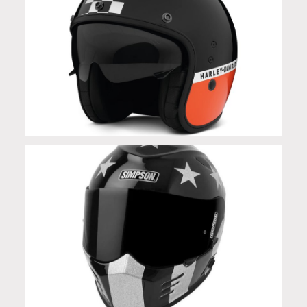
Casco 3/4 X14 Apex con visiera parasole retrattile
Casco integrale Simpson Venom STING RAE E 06