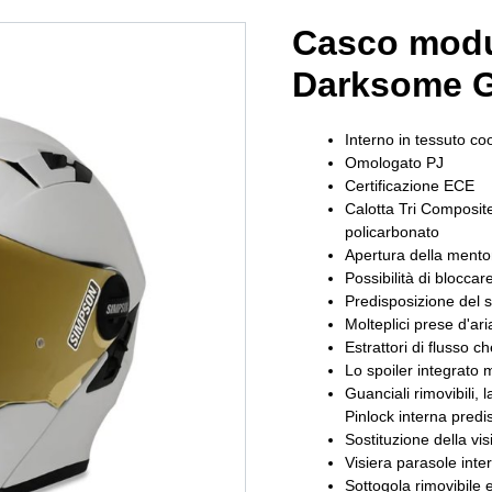
Casco modu
Darksome G
Interno in tessuto c
Omologato PJ
Certificazione ECE
Calotta Tri Composit
policarbonato
Apertura della ment
Possibilità di blocca
Predisposizione del 
Molteplici prese d'ari
Estrattori di flusso c
Lo spoiler integrato m
Guanciali rimovibili, l
Pinlock interna predi
Sostituzione della vi
Visiera parasole int
Sottogola rimovibile