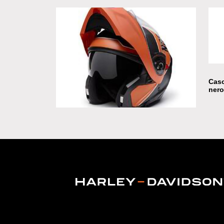
Casco modulare Harley-Davidson con
Cas
visiera in Limited Edition
nero