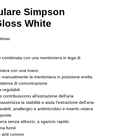
lare Simpson
loss White
oolmax
e combinata con una mentoniera in lega di
oniera con una mano
re manualmente la mentoniera in posizione eretta
sistema di comunicazione
a regolabili
he contribuiscono all'estrazione dell'aria
assimizza la stabilità e aiuta l'estrazione dell'aria
avabili, anallergici e antimicrobici e inserto visiera
sposta
siera senza attrezzi, a sgancio rapido
erna fumé
 e anti rumore