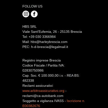
FOLLOW US
HBS SRL
Viale Sant’Eufemia, 26 - 25135 Brescia
Tel: +39 030 3366984
Mail:
hbs@harleybrescia.com
PEC:
h-d-brescia@legalmail.it
Registro imprese Brescia
Codice Fiscale / Partita IVA:
02830750986
Cap. Soc. € 100.000,00 i.v. - REA BS:
482338
Reclami assicurativi:
www.arbitroassicurativo.org
-
reclami@ca-autobank.com
Soggetto a vigilanza IVASS -
Iscrizione n.
E00382676