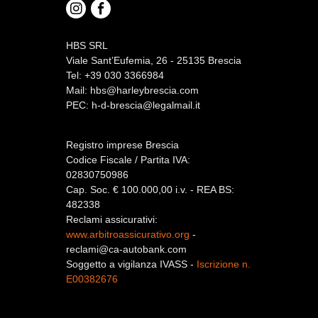
HBS SRL
Viale Sant’Eufemia, 26 - 25135 Brescia
Tel: +39 030 3366984
Mail:
hbs@harleybrescia.com
PEC:
h-d-brescia@legalmail.it
Registro imprese Brescia
Codice Fiscale / Partita IVA:
02830750986
Cap. Soc. € 100.000,00 i.v. - REA BS:
482338
Reclami assicurativi:
www.arbitroassicurativo.org
-
reclami@ca-autobank.com
Soggetto a vigilanza IVASS -
Iscrizione n.
E00382676