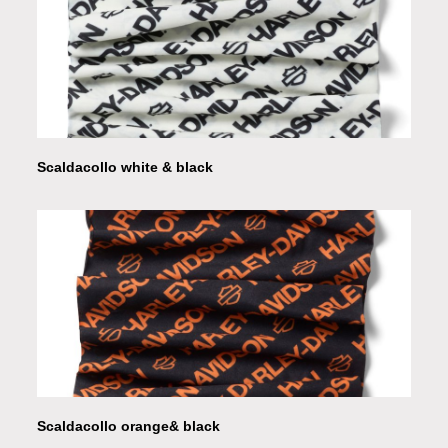
Scaldacollo white & black
Scaldacollo orange& black