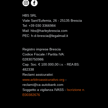
HBS SRL
Viale Sant’Eufemia, 26 - 25135 Brescia
Tel: +39 030 3366984
Mail:
hbs@harleybrescia.com
PEC:
h-d-brescia@legalmail.it
Registro imprese Brescia
Codice Fiscale / Partita IVA:
02830750986
Cap. Soc. € 100.000,00 i.v. - REA BS:
482338
Reclami assicurativi:
www.arbitroassicurativo.org
-
reclami@ca-autobank.com
Soggetto a vigilanza IVASS -
Iscrizione n.
E00382676