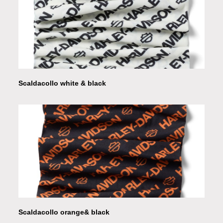
Scaldacollo white & black
Scaldacollo orange& black