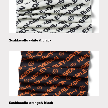
Scaldacollo white & black
Scaldacollo orange& black