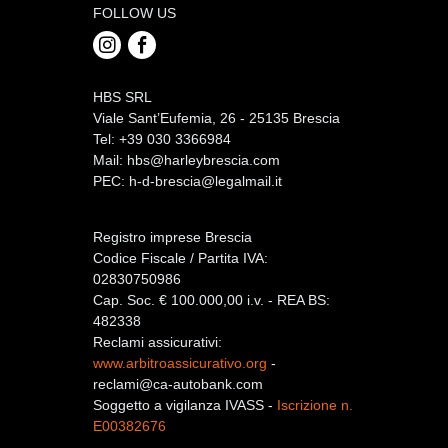
FOLLOW US
HBS SRL
Viale Sant’Eufemia, 26 - 25135 Brescia
Tel: +39 030 3366984
Mail:
hbs@harleybrescia.com
PEC:
h-d-brescia@legalmail.it
Registro imprese Brescia
Codice Fiscale / Partita IVA:
02830750986
Cap. Soc. € 100.000,00 i.v. - REA BS:
482338
Reclami assicurativi:
www.arbitroassicurativo.org
-
reclami@ca-autobank.com
Soggetto a vigilanza IVASS -
Iscrizione n.
E00382676