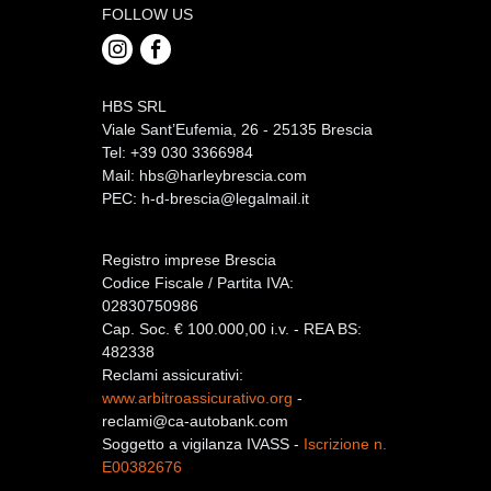
FOLLOW US
HBS SRL
Viale Sant’Eufemia, 26 - 25135 Brescia
Tel: +39 030 3366984
Mail:
hbs@harleybrescia.com
PEC:
h-d-brescia@legalmail.it
Registro imprese Brescia
Codice Fiscale / Partita IVA:
02830750986
Cap. Soc. € 100.000,00 i.v. - REA BS:
482338
Reclami assicurativi:
www.arbitroassicurativo.org
-
reclami@ca-autobank.com
Soggetto a vigilanza IVASS -
Iscrizione n.
E00382676