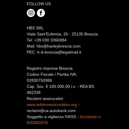
FOLLOW US
HBS SRL
Viale Sant’Eufemia, 26 - 25135 Brescia
Tel: +39 030 3366984
Mail:
hbs@harleybrescia.com
PEC:
h-d-brescia@legalmail.it
Registro imprese Brescia
Codice Fiscale / Partita IVA:
02830750986
Cap. Soc. € 100.000,00 i.v. - REA BS:
482338
Reclami assicurativi:
www.arbitroassicurativo.org
-
reclami@ca-autobank.com
Soggetto a vigilanza IVASS -
Iscrizione n.
E00382676