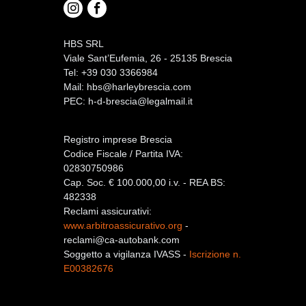
HBS SRL
Viale Sant’Eufemia, 26 - 25135 Brescia
Tel: +39 030 3366984
Mail:
hbs@harleybrescia.com
PEC:
h-d-brescia@legalmail.it
Registro imprese Brescia
Codice Fiscale / Partita IVA:
02830750986
Cap. Soc. € 100.000,00 i.v. - REA BS:
482338
Reclami assicurativi:
www.arbitroassicurativo.org
-
reclami@ca-autobank.com
Soggetto a vigilanza IVASS -
Iscrizione n.
E00382676