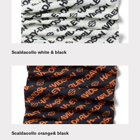
Scaldacollo white & black
Scaldacollo orange& black