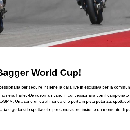
 Bagger World Cup!
cessionaria per seguire insieme la gara live in esclusiva per la commu
 l’atmosfera Harley-Davidson arrivano in concessionaria con il campiona
 MotoGP™. Una serie unica al mondo che porta in pista potenza, spettacolo
onaria e godersi lo spettacolo, per condividere insieme un momento di p