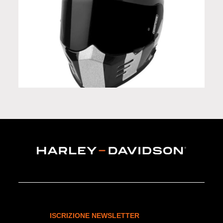
Casco integrale Simpson Venom STING RAE E 06
ISCRIZIONE NEWSLETTER