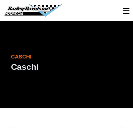
030 3366984
Viale Sant’Eufemia, 26 - Brescia
CASCHI
Caschi