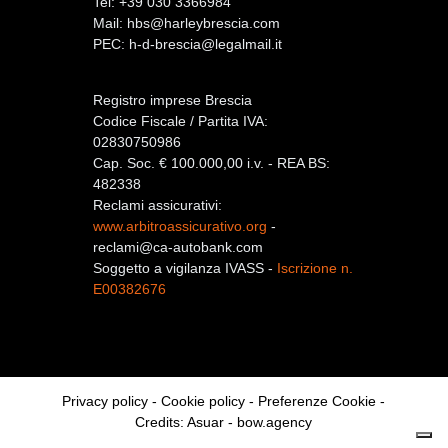
Tel: +39 030 3366984
Mail:
hbs@harleybrescia.com
PEC:
h-d-brescia@legalmail.it
Registro imprese Brescia
Codice Fiscale / Partita IVA:
02830750986
Cap. Soc. € 100.000,00 i.v. - REA BS:
482338
Reclami assicurativi:
www.arbitroassicurativo.org
-
reclami@ca-autobank.com
Soggetto a vigilanza IVASS -
Iscrizione n.
E00382676
Privacy policy
-
Cookie policy
-
Preferenze Cookie
-
Credits:
Asuar
-
bow.agency