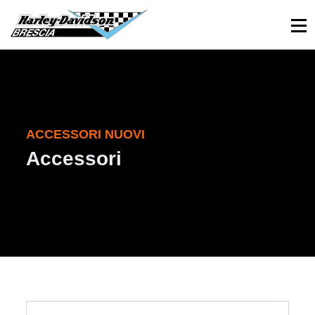
030 3366984
Viale Sant’Eufemia, 26 - Brescia
ACCESSORI NUOVI
Accessori