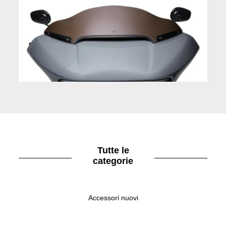
57400526 Deflettore dell’aria per Road Glide ST da 5
poll.
Tutte le
categorie
Accessori nuovi