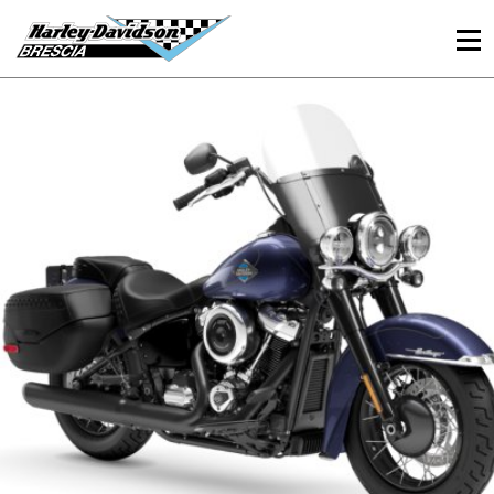
030 3366984
Viale Sant’Eufemia, 26 - Brescia