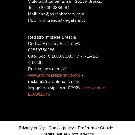
Viale Sant’Eufemia, 26 - 25135 Brescia
Tel: +39 030 3366984
Mail:
hbs@harleybrescia.com
PEC:
h-d-brescia@legalmail.it
Registro imprese Brescia
Codice Fiscale / Partita IVA:
02830750986
Cap. Soc. € 100.000,00 i.v. - REA BS:
482338
Reclami assicurativi:
www.arbitroassicurativo.org
-
reclami@ca-autobank.com
Soggetto a vigilanza IVASS -
Iscrizione n.
E00382676
Privacy policy
-
Cookie policy
-
Preferenze Cookie
-
Credits:
Asuar
-
bow.agency