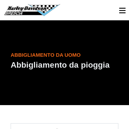
030 3366984
Viale Sant’Eufemia, 26 - Brescia
ABBIGLIAMENTO DA UOMO
Abbigliamento da pioggia